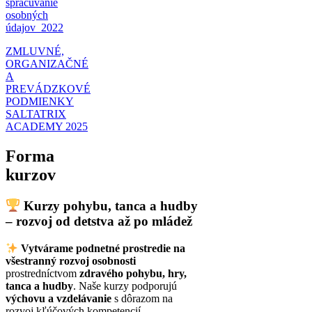
spracúvanie
osobných
údajov_2022
ZMLUVNÉ,
ORGANIZAČNÉ
A
PREVÁDZKOVÉ
PODMIENKY
SALTATRIX
ACADEMY 2025
Forma
kurzov
Kurzy pohybu, tanca a hudby
– rozvoj od detstva až po mládež
Vytvárame podnetné prostredie na
všestranný rozvoj osobnosti
prostredníctvom
zdravého pohybu, hry,
tanca a hudby
. Naše kurzy podporujú
výchovu a vzdelávanie
s dôrazom na
rozvoj kľúčových kompetencií.