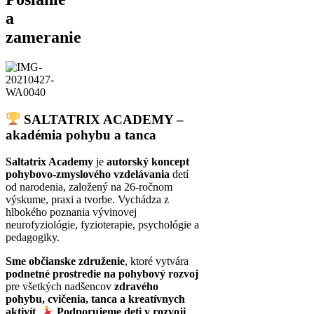
a
zameranie
SALTATRIX ACADEMY –
akadémia pohybu a tanca
Saltatrix Academy
je
autorský koncept
pohybovo-zmyslového vzdelávania
detí
od narodenia, založený na 26-ročnom
výskume, praxi a tvorbe. Vychádza z
hlbokého poznania vývinovej
neurofyziológie, fyzioterapie, psychológie a
pedagogiky.
Sme občianske združenie
, ktoré vytvára
podnetné prostredie na pohybový rozvoj
pre všetkých nadšencov
zdravého
pohybu, cvičenia, tanca a kreatívnych
aktivít
.
Podporujeme deti v rozvoji