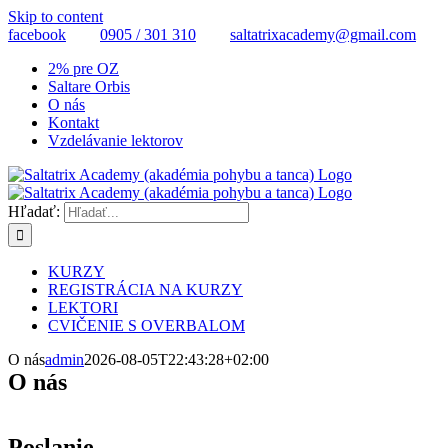
Skip to content
facebook
0905 / 301 310
saltatrixacademy@gmail.com
2% pre OZ
Saltare Orbis
O nás
Kontakt
Vzdelávanie lektorov
Hľadať:
KURZY
REGISTRÁCIA NA KURZY
LEKTORI
CVIČENIE S OVERBALOM
O nás
admin
2026-08-05T22:43:28+02:00
O nás
Poslanie